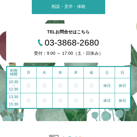
相談・見学・体験
TELお問合せはこちら
03-3868-2680
受付：9:00 ～ 17:00（土・日休み）
利用
月
火
水
木
金
土
日
時間
10:30
~
〇
〇
〇
〇
〇
休日
休日
12:30
13:30
~
〇
〇
〇
〇
〇
休日
休日
15:30