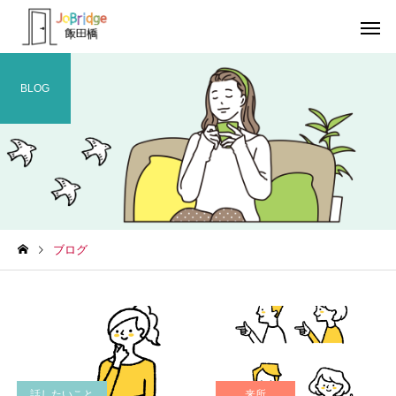
BLOG
サービス案内
トレーニン
トレーニング
トレーニング
ブログ
働き続けるための土台
全力禁止のススメ
利用者の声
就労先・実
話したいこと
来所