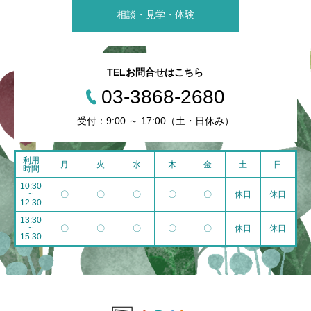
相談・見学・体験
TELお問合せはこちら
03-3868-2680
受付：9:00 ～ 17:00（土・日休み）
利用
月
火
水
木
金
土
日
時間
10:30
~
〇
〇
〇
〇
〇
休日
休日
12:30
13:30
~
〇
〇
〇
〇
〇
休日
休日
15:30