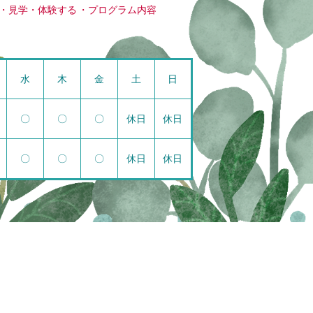
見学・体験する
プログラム内容
水
木
金
土
日
〇
〇
〇
休日
休日
〇
〇
〇
休日
休日