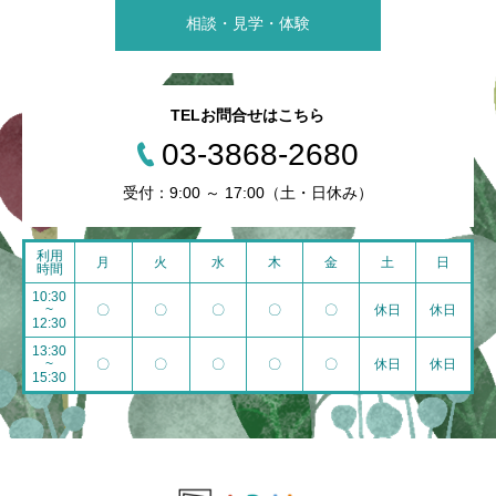
相談・見学・体験
TELお問合せはこちら
03-3868-2680
受付：9:00 ～ 17:00（土・日休み）
利用
月
火
水
木
金
土
日
時間
10:30
~
〇
〇
〇
〇
〇
休日
休日
12:30
13:30
~
〇
〇
〇
〇
〇
休日
休日
15:30