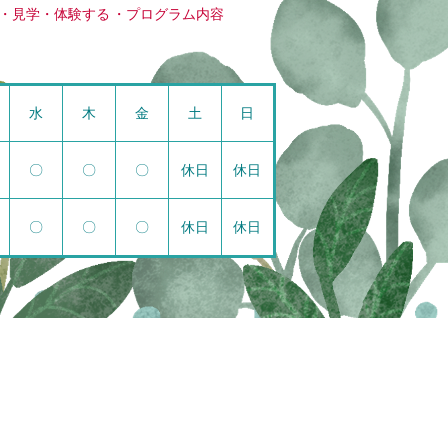
見学・体験する
プログラム内容
水
木
金
土
日
〇
〇
〇
休日
休日
〇
〇
〇
休日
休日