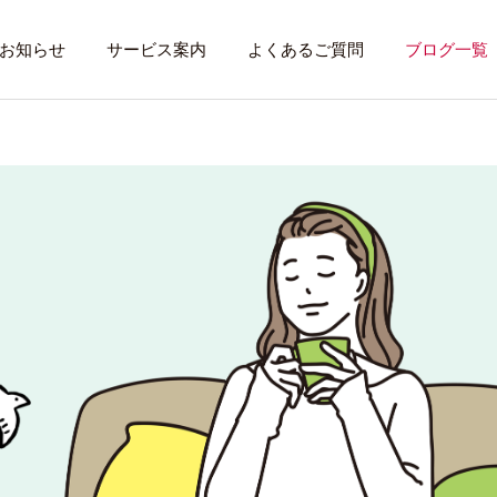
お知らせ
サービス案内
よくあるご質問
ブログ一覧
トレーニング内容
利用者のある１
トレーニング
話したいこと
全力禁止のススメ
社会資源を味方に
就労先・実習先
見学・体験す