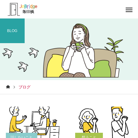
BLOG
サービス案内
トレーニン
トレーニング
トレーニング
ブログ
働き続けるための土台
全力禁止のススメ
利用者の声
就労先・実
話したいこと
想うこと