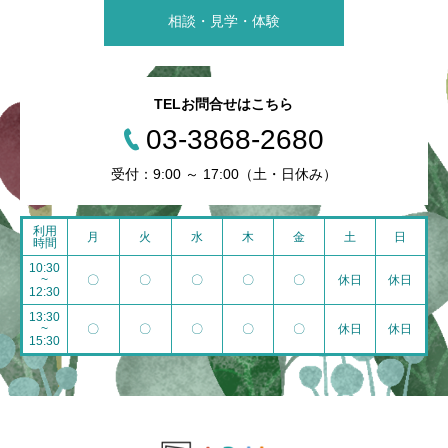
相談・見学・体験
TELお問合せはこちら
03-3868-2680
受付：9:00 ～ 17:00（土・日休み）
利用
月
火
水
木
金
土
日
時間
10:30
~
〇
〇
〇
〇
〇
休日
休日
12:30
13:30
~
〇
〇
〇
〇
〇
休日
休日
15:30