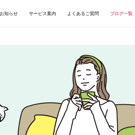
お知らせ
サービス案内
よくあるご質問
ブログ一覧
トレーニング内容
利用者のある１
トレーニング
話したいこと
全力禁止のススメ
社会資源を味方に
就労先・実習先
見学・体験す