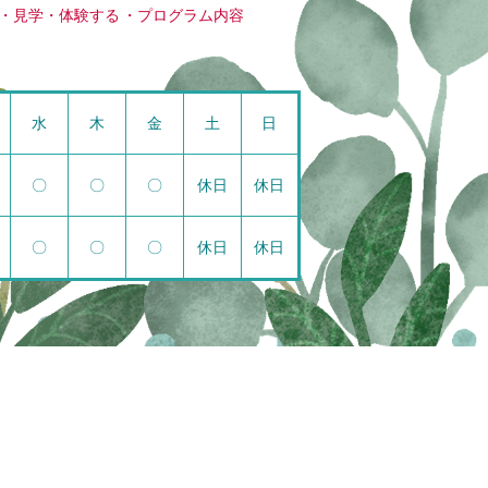
見学・体験する
プログラム内容
水
木
金
土
日
〇
〇
〇
休日
休日
〇
〇
〇
休日
休日