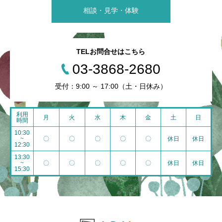
相談・見学・体験
TELお問合せはこちら
03-3868-2680
受付：9:00 ～ 17:00（土・日休み）
利用
月
火
水
木
金
土
日
時間
10:30
~
〇
〇
〇
〇
〇
休日
休日
12:30
13:30
~
〇
〇
〇
〇
〇
休日
休日
15:30