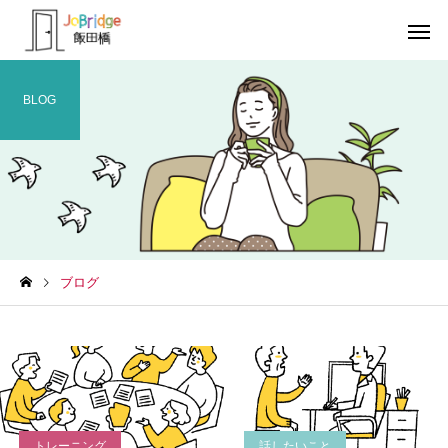
BLOG
サービス案内
トレーニン
トレーニング
トレーニング
ブログ
働き続けるための土台
全力禁止のススメ
利用者の声
就労先・実
トレーニング
話したいこと