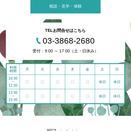
相談・見学・体験
TELお問合せはこちら
03-3868-2680
受付：9:00 ～ 17:00（土・日休み）
利用
月
火
水
木
金
土
日
時間
10:30
~
〇
〇
〇
〇
〇
休日
休日
12:30
13:30
~
〇
〇
〇
〇
〇
休日
休日
15:30