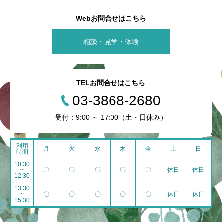
Webお問合せはこちら
相談・見学・体験
TELお問合せはこちら
03-3868-2680
受付：9:00 ～ 17:00（土・日休み）
利用
月
火
水
木
金
土
日
時間
10:30
~
〇
〇
〇
〇
〇
休日
休日
12:30
13:30
~
〇
〇
〇
〇
〇
休日
休日
15:30