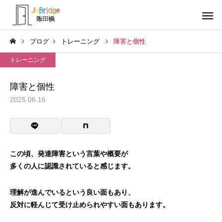
ブログ
トレーニング
障害と個性
トレーニング
障害と個性
2025.06.16
サービス案内
トレーニン
トレーニング
トレーニング
働き続けるための土台
全力禁止のススメ
この頃、発達障害という言葉や概要が
多くの人に認識されていると感じます。
利用者の声
就労先・実
理解が進んでいるという良い面もあり、
反対に軽んじて受け止められやすい面もあります。