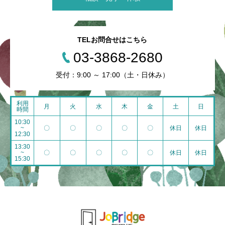
TELお問合せはこちら
03-3868-2680
受付：9:00 ～ 17:00（土・日休み）
利用
月
火
水
木
金
土
日
時間
10:30
~
〇
〇
〇
〇
〇
休日
休日
12:30
13:30
~
〇
〇
〇
〇
〇
休日
休日
15:30