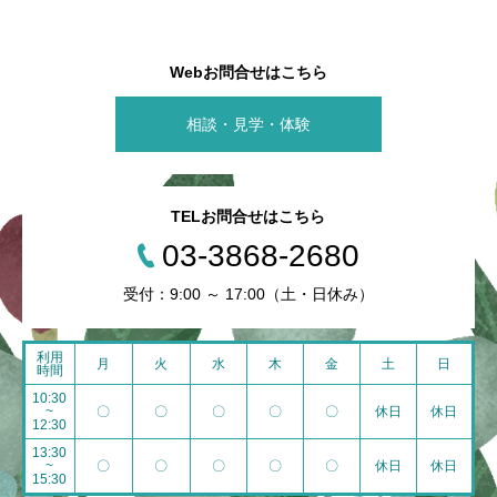
Webお問合せはこちら
相談・見学・体験
TELお問合せはこちら
03-3868-2680
受付：9:00 ～ 17:00（土・日休み）
利用
月
火
水
木
金
土
日
時間
10:30
~
〇
〇
〇
〇
〇
休日
休日
12:30
13:30
~
〇
〇
〇
〇
〇
休日
休日
15:30