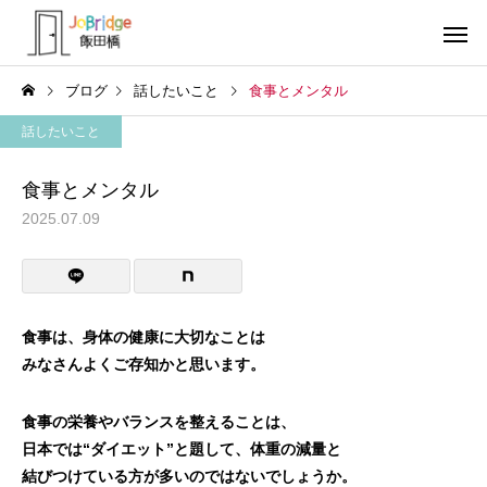
ブログ
話したいこと
食事とメンタル
話したいこと
食事とメンタル
2025.07.09
サービス案内
トレーニン
トレーニング
トレーニング
働き続けるための土台
全力禁止のススメ
食事は、身体の健康に大切なことは
みなさんよくご存知かと思います。
利用者の声
就労先・実
食事の栄養やバランスを整えることは、
日本では“ダイエット”と題して、体重の減量と
結びつけている方が多いのではないでしょうか。