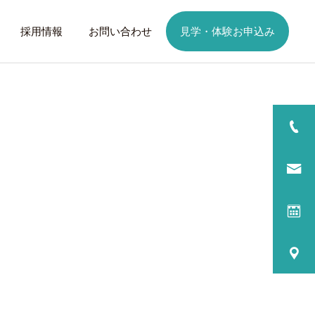
採用情報
お問い合わせ
見学・体験お申込み
詳細を見る
日
ご利用までの流れ
話したいこと
トレーニング
歩くことは幸せに
元気なふりを続けない
る
プログラム内容