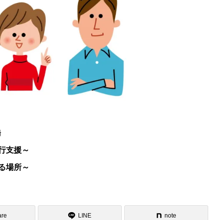
橋
行支援～
る場所～
are
LINE
note