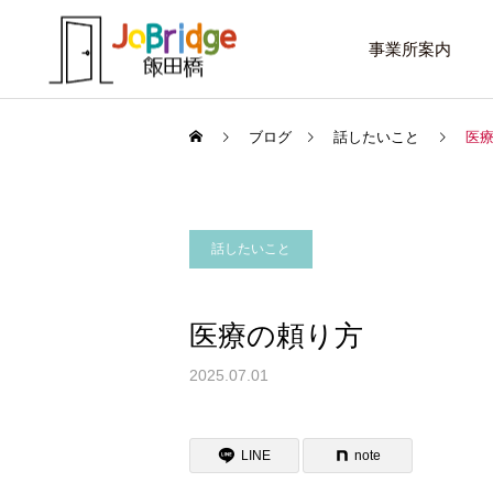
事業所案内
ブログ
話したいこと
医
話したいこと
サービス案内
話したいこと
トレーニング
医療の頼り方
進路選択を変えたい大学生
働き続けるための土台
2025.07.01
利用者の声
LINE
note