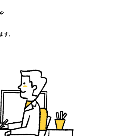
や
ます。