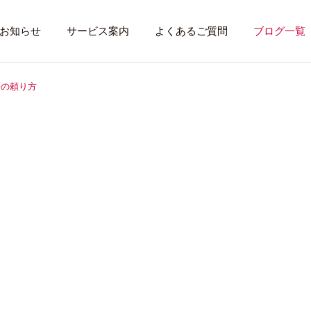
お知らせ
サービス案内
よくあるご質問
ブログ一覧
療の頼り方
トレーニング内容
利用者のある１
トレーニング
話したいこと
全力禁止のススメ
社会資源を味方に
就労先・実習先
見学・体験す