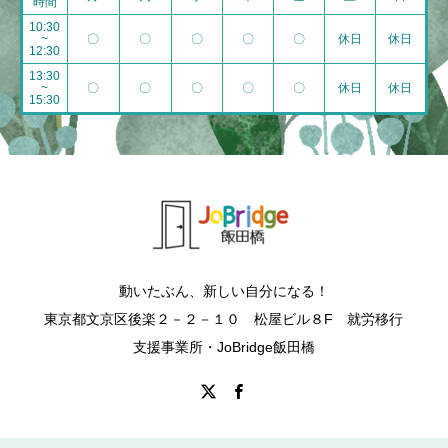
時間
10:30
~
〇
〇
〇
〇
〇
休日
休日
12:30
13:30
~
〇
〇
〇
〇
〇
休日
休日
15:30
動いたぶん、新しい自分になる！
東京都文京区後楽２－２－１０ 松屋ビル８F 就労移行
支援事業所・JoBridge飯田橋