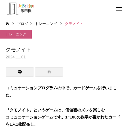
ブログ
トレーニング
クモノイト
トレーニング
クモノイト
2024.11.01
サービス案内
トレーニン
トレーニング
トレーニング
働き続けるための土台
全力禁止のススメ
コミュケーションプログラムの中で、カードゲーム
を行いまし
た。
利用者の声
就労先・実
『クモノイト』というゲームは、価値観のズレを
楽しむ
コミュニケーションゲームです。1~100の
数字が書かれたカード
を1人1枚配布し、