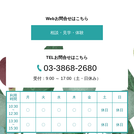
Webお問合せはこちら
相談・見学・体験
TELお問合せはこちら
03-3868-2680
受付：9:00 ～ 17:00（土・日休み）
利用
月
火
水
木
金
土
日
時間
10:30
~
〇
〇
〇
〇
〇
休日
休日
12:30
13:30
~
〇
〇
〇
〇
〇
休日
休日
15:30