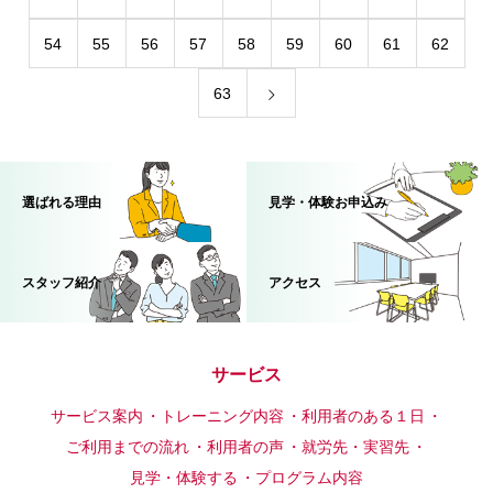
54
55
56
57
58
59
60
61
62
63
選ばれる理由
見学・体験お申込み
スタッフ紹介
アクセス
サービス
サービス案内
トレーニング内容
利用者のある１日
ご利用までの流れ
利用者の声
就労先・実習先
見学・体験する
プログラム内容