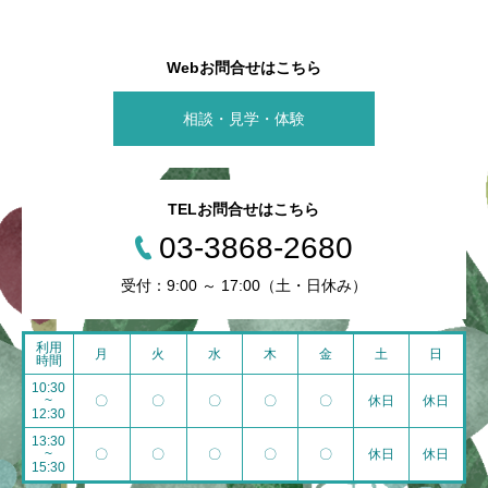
Webお問合せはこちら
相談・見学・体験
TELお問合せはこちら
03-3868-2680
受付：9:00 ～ 17:00（土・日休み）
利用
月
火
水
木
金
土
日
時間
10:30
~
〇
〇
〇
〇
〇
休日
休日
12:30
13:30
~
〇
〇
〇
〇
〇
休日
休日
15:30