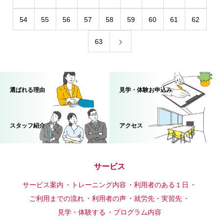
54
55
56
57
58
59
60
61
62
63
選ばれる理由
見学・体験お申込み
スタッフ紹介
アクセス
サービス
サービス案内
トレーニング内容
利用者のある１日
ご利用までの流れ
利用者の声
就労先・実習先
見学・体験する
プログラム内容