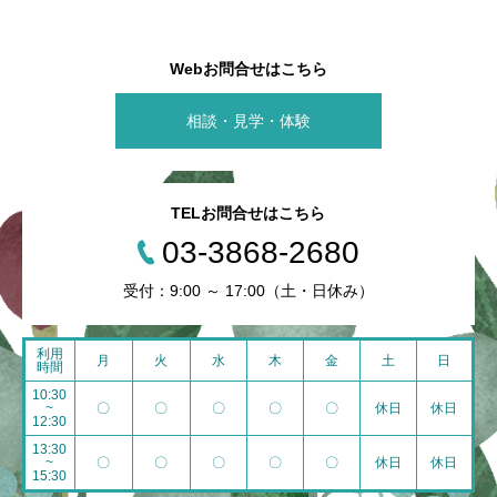
Webお問合せはこちら
相談・見学・体験
TELお問合せはこちら
03-3868-2680
受付：9:00 ～ 17:00（土・日休み）
利用
月
火
水
木
金
土
日
時間
10:30
~
〇
〇
〇
〇
〇
休日
休日
12:30
13:30
~
〇
〇
〇
〇
〇
休日
休日
15:30