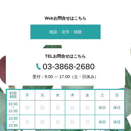
Webお問合せはこちら
相談・見学・体験
TELお問合せはこちら
03-3868-2680
受付：9:00 ～ 17:00（土・日休み）
利用
月
火
水
木
金
土
日
時間
10:30
~
〇
〇
〇
〇
〇
休日
休日
12:30
13:30
~
〇
〇
〇
〇
〇
休日
休日
15:30