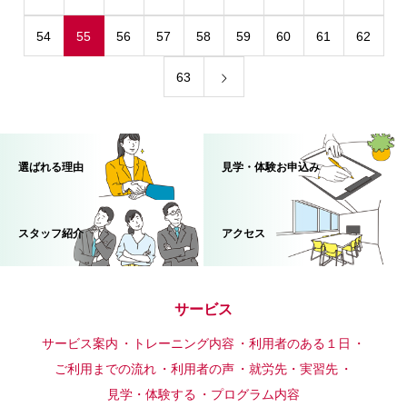
54
55
56
57
58
59
60
61
62
63
選ばれる理由
見学・体験お申込み
スタッフ紹介
アクセス
サービス
サービス案内
トレーニング内容
利用者のある１日
ご利用までの流れ
利用者の声
就労先・実習先
見学・体験する
プログラム内容