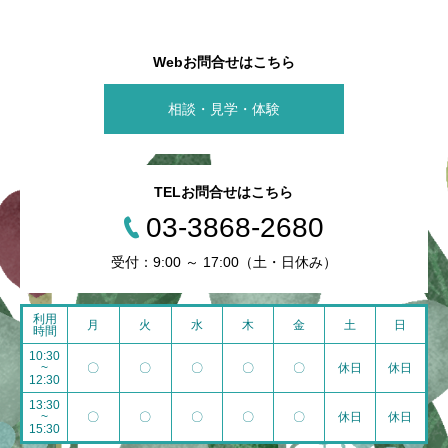
Webお問合せはこちら
相談・見学・体験
TELお問合せはこちら
03-3868-2680
受付：9:00 ～ 17:00（土・日休み）
利用
月
火
水
木
金
土
日
時間
10:30
~
〇
〇
〇
〇
〇
休日
休日
12:30
13:30
~
〇
〇
〇
〇
〇
休日
休日
15:30