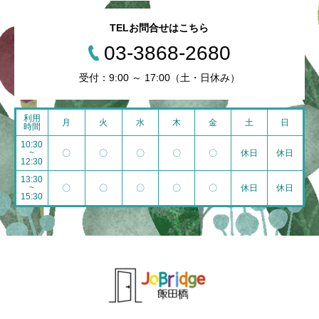
TELお問合せはこちら
03-3868-2680
受付：9:00 ～ 17:00（土・日休み）
利用
月
火
水
木
金
土
日
時間
10:30
~
〇
〇
〇
〇
〇
休日
休日
12:30
13:30
~
〇
〇
〇
〇
〇
休日
休日
15:30