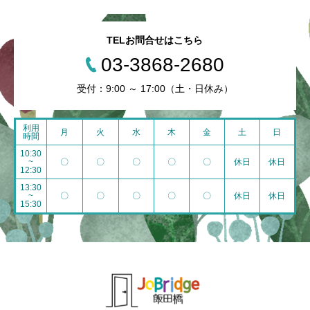
TELお問合せはこちら
03-3868-2680
受付：9:00 ～ 17:00（土・日休み）
利用
月
火
水
木
金
土
日
時間
10:30
~
〇
〇
〇
〇
〇
休日
休日
12:30
13:30
~
〇
〇
〇
〇
〇
休日
休日
15:30