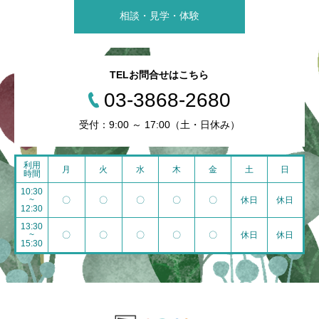
相談・見学・体験
TELお問合せはこちら
03-3868-2680
受付：9:00 ～ 17:00（土・日休み）
利用
月
火
水
木
金
土
日
時間
10:30
~
〇
〇
〇
〇
〇
休日
休日
12:30
13:30
~
〇
〇
〇
〇
〇
休日
休日
15:30