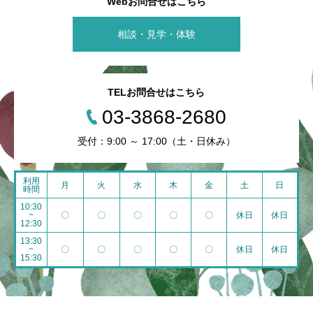
Webお問合せはこちら
相談・見学・体験
TELお問合せはこちら
03-3868-2680
受付：9:00 ～ 17:00（土・日休み）
利用
月
火
水
木
金
土
日
時間
10:30
~
〇
〇
〇
〇
〇
休日
休日
12:30
13:30
~
〇
〇
〇
〇
〇
休日
休日
15:30