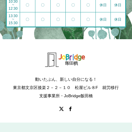
10:30
~
〇
〇
〇
〇
〇
休日
休日
12:30
13:30
~
〇
〇
〇
〇
〇
休日
休日
15:30
動いたぶん、新しい自分になる！
東京都文京区後楽２－２－１０ 松屋ビル８F 就労移行
支援事業所・JoBridge飯田橋