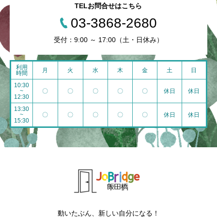
TELお問合せはこちら
03-3868-2680
受付：9:00 ～ 17:00（土・日休み）
利用
月
火
水
木
金
土
日
時間
10:30
~
〇
〇
〇
〇
〇
休日
休日
12:30
13:30
~
〇
〇
〇
〇
〇
休日
休日
15:30
動いたぶん、新しい自分になる！