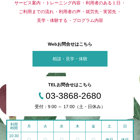
サービス案内
トレーニング内容
利用者のある１日
ご利用までの流れ
利用者の声
就労先・実習先
見学・体験する
プログラム内容
Webお問合せはこちら
相談・見学・体験
TELお問合せはこちら
03-3868-2680
受付：9:00 ～ 17:00（土・日休み）
利用
月
火
水
木
金
土
日
時間
10:30
~
〇
〇
〇
〇
〇
休日
休日