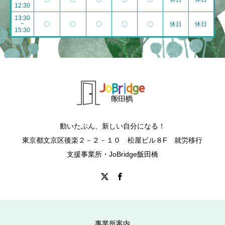
12:30
13:30
~
〇
〇
〇
〇
〇
休日
休日
15:30
動いたぶん、新しい自分になる！
東京都文京区後楽２－２－１０ 松屋ビル８F 就労移行
支援事業所・JoBridge飯田橋
事業所案内