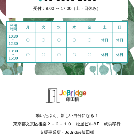
受付：9:00 ～ 17:00（土・日休み）
利用
月
火
水
木
金
土
日
時間
10:30
~
〇
〇
〇
〇
〇
休日
休日
12:30
13:30
~
〇
〇
〇
〇
〇
休日
休日
15:30
動いたぶん、新しい自分になる！
東京都文京区後楽２－２－１０ 松屋ビル８F 就労移行
支援事業所・JoBridge飯田橋