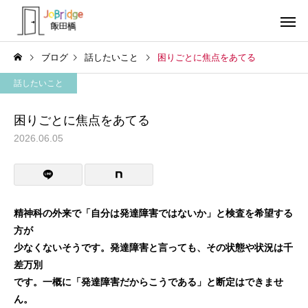
ブログ
話したいこと
困りごとに焦点をあてる
話したいこと
困りごとに焦点をあてる
2026.06.05
サービス案内
トレーニン
トレーニング
トレーニング
働き続けるための土台
全力禁止のススメ
精神科の外来で「自分は発達障害ではないか」と検査を希望する
方が
利用者の声
就労先・実
少なくないそうです。発達障害と言っても、その状態や状況は千
差万別
です。一概に「発達障害だからこうである」と断定はできませ
ん。