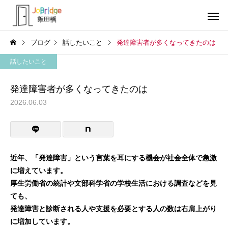
ブログ
話したいこと
発達障害者が多くなってきたのは
話したいこと
発達障害者が多くなってきたのは
2026.06.03
サービス案内
トレーニン
トレーニング
トレーニング
働き続けるための土台
全力禁止のススメ
近年、「発達障害」という言葉を耳にする機会が社会全体で急激
に増えています。
利用者の声
就労先・実
厚生労働省の統計や文部科学省の学校生活における調査などを見
ても、
発達障害と診断される人や支援を必要とする人の数は右肩上がり
に増加しています。