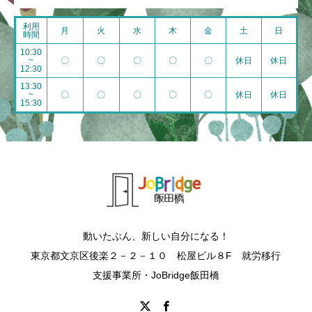
利用
月
火
水
木
金
土
日
時間
10:30
~
〇
〇
〇
〇
〇
休日
休日
12:30
13:30
~
〇
〇
〇
〇
〇
休日
休日
15:30
動いたぶん、新しい自分になる！
東京都文京区後楽２－２－１０ 松屋ビル８F 就労移行
支援事業所・JoBridge飯田橋