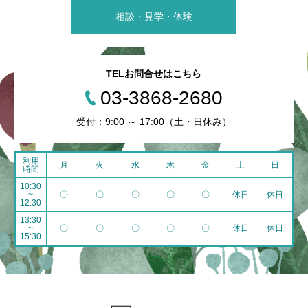
相談・見学・体験
TELお問合せはこちら
03-3868-2680
受付：9:00 ～ 17:00（土・日休み）
利用
月
火
水
木
金
土
日
時間
10:30
~
〇
〇
〇
〇
〇
休日
休日
12:30
13:30
~
〇
〇
〇
〇
〇
休日
休日
15:30