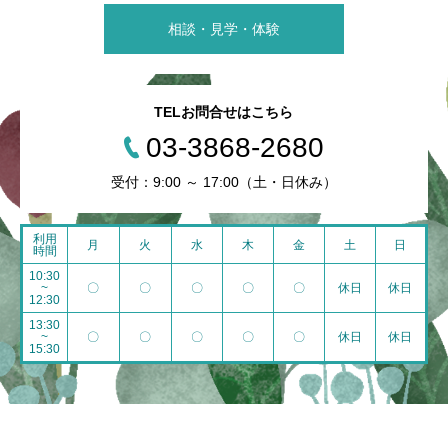
相談・見学・体験
TELお問合せはこちら
03-3868-2680
受付：9:00 ～ 17:00（土・日休み）
利用
月
火
水
木
金
土
日
時間
10:30
~
〇
〇
〇
〇
〇
休日
休日
12:30
13:30
~
〇
〇
〇
〇
〇
休日
休日
15:30