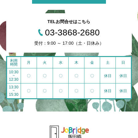
TELお問合せはこちら
03-3868-2680
受付：9:00 ～ 17:00（土・日休み）
利用
月
火
水
木
金
土
日
時間
10:30
~
〇
〇
〇
〇
〇
休日
休日
12:30
13:30
~
〇
〇
〇
〇
〇
休日
休日
15:30