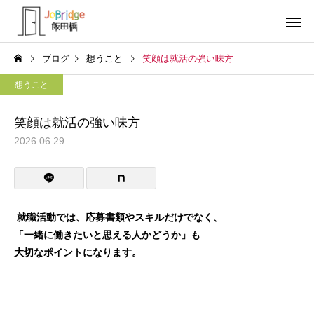
ブログ
想うこと
笑顔は就活の強い味方
想うこと
笑顔は就活の強い味方
2026.06.29
サービス案内
トレーニン
トレーニング
トレーニング
生成AIの書いた文書
働き続けるための土台
就職活動では、応募書類やスキルだけでなく、
「一緒に働きたいと思える人かどうか」も
利用者の声
就労先・実
大切なポイントになります。