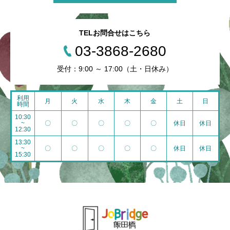
TELお問合せはこちら
03-3868-2680
受付：9:00 ～ 17:00（土・日休み）
利用
月
火
水
木
金
土
日
時間
10:30
~
〇
〇
〇
〇
〇
休日
休日
12:30
13:30
~
〇
〇
〇
〇
〇
休日
休日
15:30