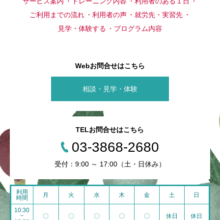
サービス案内
トレーニング内容
利用者のある１日
ご利用までの流れ
利用者の声
就労先・実習先
見学・体験する
プログラム内容
Webお問合せはこちら
相談・見学・体験
TELお問合せはこちら
03-3868-2680
受付：9:00 ～ 17:00（土・日休み）
利用
月
火
水
木
金
土
日
時間
10:30
~
〇
〇
〇
〇
〇
休日
休日