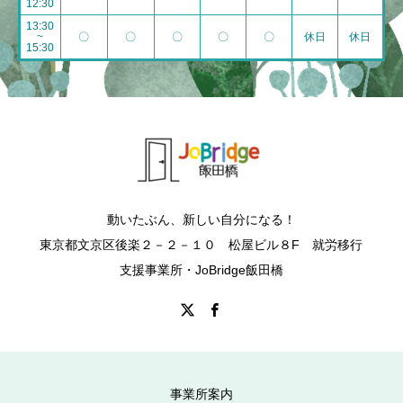
12:30
13:30
~
〇
〇
〇
〇
〇
休日
休日
15:30
動いたぶん、新しい自分になる！
東京都文京区後楽２－２－１０ 松屋ビル８F 就労移行
支援事業所・JoBridge飯田橋
事業所案内