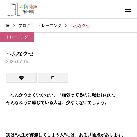
ブログ
トレーニング
へんなクセ
トレーニング
へんなクセ
2025.07.15
サービス案内
トレーニン
トレーニング
トレーニング
働き続けるための土台
全力禁止のススメ
「なんかうまくいかない」「頑張ってるのに報われない」
そんなふうに感じている人は、少なくないでしょう。
利用者の声
就労先・実
実は“人生が停滞してしまう人”には、ある共通点があります。