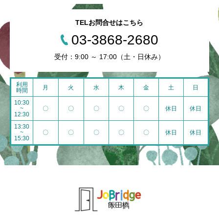
TELお問合せはこちら
03-3868-2680
受付：9:00 ～ 17:00（土・日休み）
利用
月
火
水
木
金
土
日
時間
10:30
~
〇
〇
〇
〇
〇
休日
休日
12:30
13:30
~
〇
〇
〇
〇
〇
休日
休日
15:30