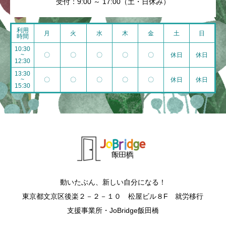
受付：9:00 ～ 17:00（土・日休み）
利用
月
火
水
木
金
土
日
時間
10:30
~
〇
〇
〇
〇
〇
休日
休日
12:30
13:30
~
〇
〇
〇
〇
〇
休日
休日
15:30
動いたぶん、新しい自分になる！
東京都文京区後楽２－２－１０ 松屋ビル８F 就労移行
支援事業所・JoBridge飯田橋