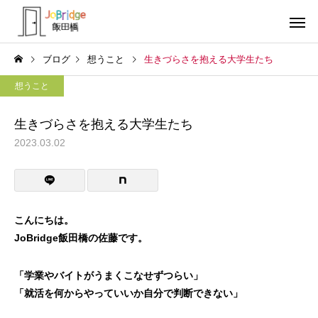
ブログ
想うこと
生きづらさを抱える大学生たち
想うこと
生きづらさを抱える大学生たち
2023.03.02
サービス案内
トレーニン
トレーニング
トレーニング
働き続けるための土台
全力禁止のススメ
こんにちは。
JoBridge飯田橋の佐藤です。
利用者の声
就労先・実
「学業やバイトがうまくこなせずつらい」
「就活を何からやっていいか自分で判断できない」