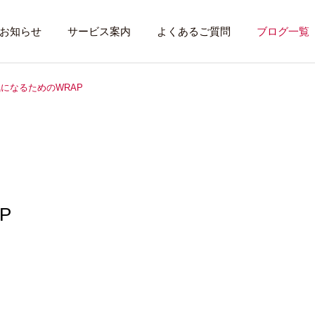
お知らせ
サービス案内
よくあるご質問
ブログ一覧
になるためのWRAP
トレーニング内容
利用者のある１
トレーニング
話したいこと
P
全力禁止のススメ
社会資源を味方に
就労先・実習先
見学・体験す