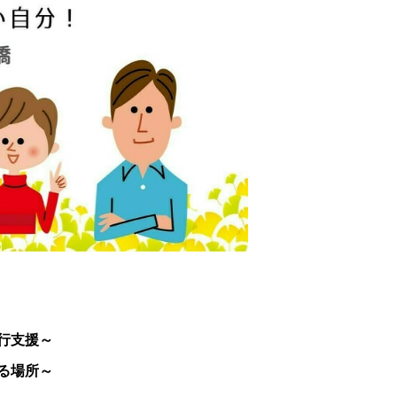
行支援～
る場所～