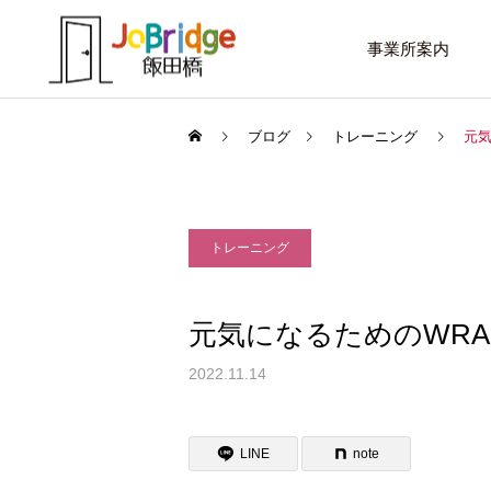
事業所案内
ブログ
トレーニング
元気
トレーニング
サービス案内
話したいこと
トレーニング
元気になるためのWRA
進路選択を変えたい大学生
働き続けるための土台
2022.11.14
利用者の声
LINE
note