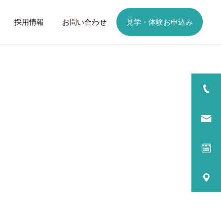
採用情報
お問い合わせ
見学・体験お申込み
詳細を見る
日
ご利用までの流れ
話したいこと
トレーニング
歩くことは幸せに
元気なふりを続けない
る
プログラム内容