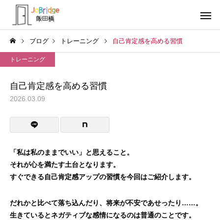
ブログ
トレーニング
自己肯定感を高める習慣
トレーニング
自己肯定感を高める習慣
2026.03.09
サービス案内
トレーニン
トレーニング
トレーニング
働き続けるための土台
全力禁止のススメ
「私は私のままでいい」と思えること。
それが心を満たす土台となります。
利用者の声
就労先・実
すぐできる自己肯定感アップの習慣を今回はご紹介します。
だれかと比べて落ち込んだり、将来が不安であせったり……。
生きているとネガティブな感情になるのは普通のことです。