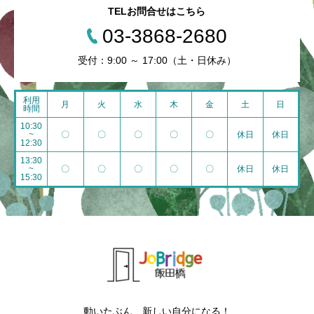
TELお問合せはこちら
03-3868-2680
受付：9:00 ～ 17:00（土・日休み）
利用
月
火
水
木
金
土
日
時間
10:30
~
〇
〇
〇
〇
〇
休日
休日
12:30
13:30
~
〇
〇
〇
〇
〇
休日
休日
15:30
動いたぶん、新しい自分になる！