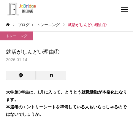
ブログ
トレーニング
就活がしんどい理由①
トレーニング
就活がしんどい理由①
2026.01.14
サービス案内
トレーニン
トレーニング
トレーニング
生成AIの書いた文書
働き続けるための土台
大学施3年生は、1月に入って、とうとう就職活動が本格化になり
ます。
利用者の声
就労先・実
本選考のエントリーシートを準備している人もいらっしゃるので
はないでしょうか。