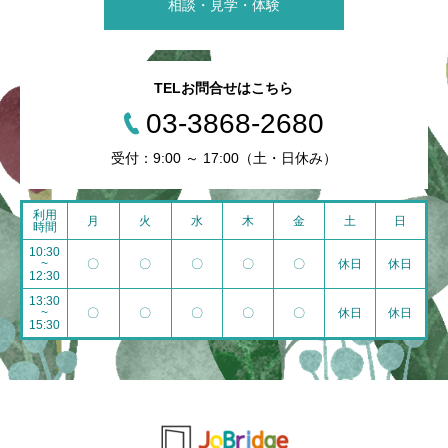
相談・見学・体験
TELお問合せはこちら
03-3868-2680
受付：9:00 ～ 17:00（土・日休み）
利用
月
火
水
木
金
土
日
時間
10:30
~
〇
〇
〇
〇
〇
休日
休日
12:30
13:30
~
〇
〇
〇
〇
〇
休日
休日
15:30