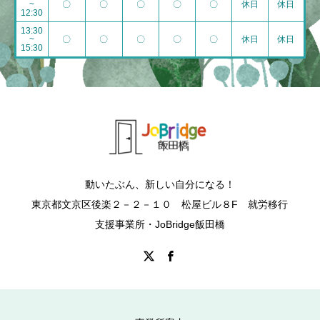
~
〇
〇
〇
〇
〇
休日
休日
12:30
13:30
~
〇
〇
〇
〇
〇
休日
休日
15:30
動いたぶん、新しい自分になる！
東京都文京区後楽２－２－１０ 松屋ビル８F 就労移行
支援事業所・JoBridge飯田橋