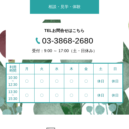
相談・見学・体験
TELお問合せはこちら
03-3868-2680
受付：9:00 ～ 17:00（土・日休み）
利用
月
火
水
木
金
土
日
時間
10:30
~
〇
〇
〇
〇
〇
休日
休日
12:30
13:30
~
〇
〇
〇
〇
〇
休日
休日
15:30