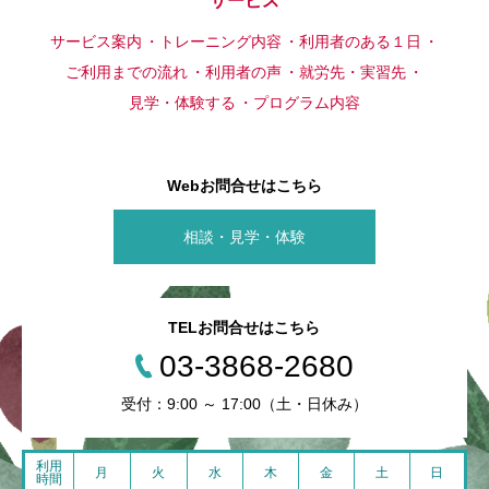
サービス
サービス案内
トレーニング内容
利用者のある１日
ご利用までの流れ
利用者の声
就労先・実習先
見学・体験する
プログラム内容
Webお問合せはこちら
相談・見学・体験
TELお問合せはこちら
03-3868-2680
受付：9:00 ～ 17:00（土・日休み）
利用
月
火
水
木
金
土
日
時間