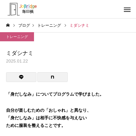
ブログ
トレーニング
ミダシナミ
トレーニング
ミダシナミ
2025.01.22
サービス案内
トレーニン
トレーニング
トレーニング
働き続けるための土台
全力禁止のススメ
「身だしなみ」についてプログラムで学び
ました。
利用者の声
就労先・実
自分が楽しむための「おしゃれ」と異なり、
「身だしなみ」は相手に不快感を与えない
ために服装を整えることです。