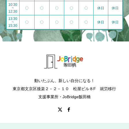
10:30
~
〇
〇
〇
〇
〇
休日
休日
12:30
13:30
~
〇
〇
〇
〇
〇
休日
休日
15:30
動いたぶん、新しい自分になる！
東京都文京区後楽２－２－１０ 松屋ビル８F 就労移行
支援事業所・JoBridge飯田橋