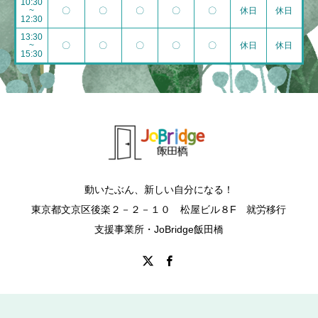
10:30
~
〇
〇
〇
〇
〇
休日
休日
12:30
13:30
~
〇
〇
〇
〇
〇
休日
休日
15:30
動いたぶん、新しい自分になる！
東京都文京区後楽２－２－１０ 松屋ビル８F 就労移行
支援事業所・JoBridge飯田橋