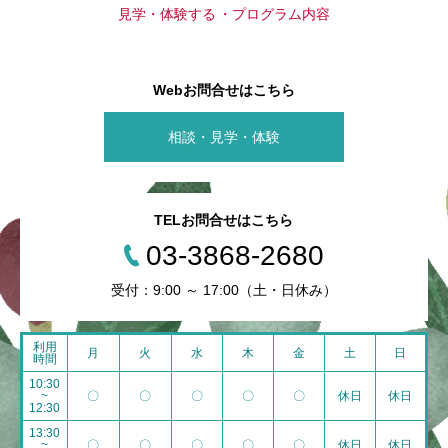
見学・体験する
プログラム内容
Webお問合せはこちら
相談・見学・体験
TELお問合せはこちら
03-3868-2680
受付：9:00 ～ 17:00（土・日休み）
利用
月
火
水
木
金
土
日
時間
10:30
~
〇
〇
〇
〇
〇
休日
休日
12:30
13:30
~
〇
〇
〇
〇
〇
休日
休日