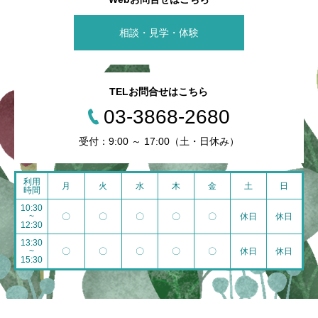
相談・見学・体験
TELお問合せはこちら
03-3868-2680
受付：9:00 ～ 17:00（土・日休み）
利用
月
火
水
木
金
土
日
時間
10:30
~
〇
〇
〇
〇
〇
休日
休日
12:30
13:30
~
〇
〇
〇
〇
〇
休日
休日
15:30