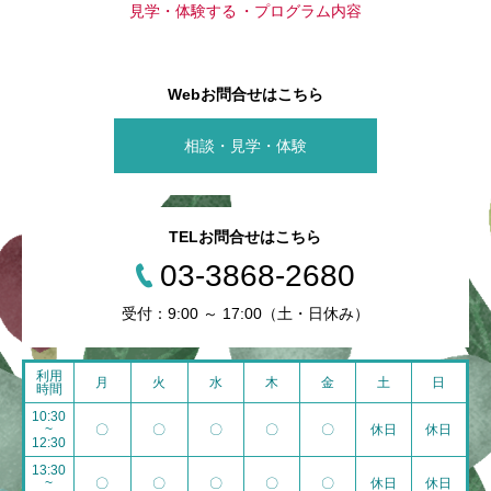
見学・体験する
プログラム内容
Webお問合せはこちら
相談・見学・体験
TELお問合せはこちら
03-3868-2680
受付：9:00 ～ 17:00（土・日休み）
利用
月
火
水
木
金
土
日
時間
10:30
~
〇
〇
〇
〇
〇
休日
休日
12:30
13:30
~
〇
〇
〇
〇
〇
休日
休日