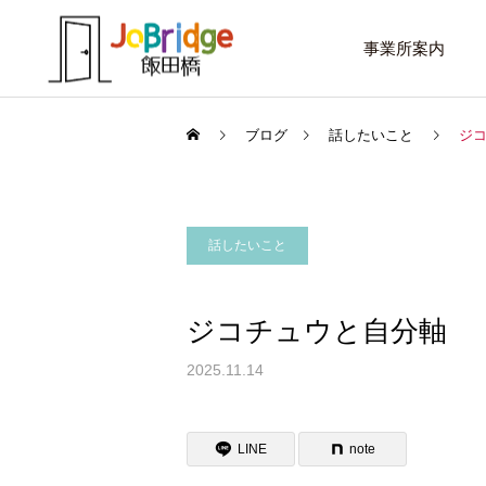
事業所案内
ブログ
話したいこと
ジ
話したいこと
サービス案内
話したいこと
トレーニング
ジコチュウと自分軸
進路選択を変えたい大学生
働き続けるための土台
2025.11.14
利用者の声
LINE
note