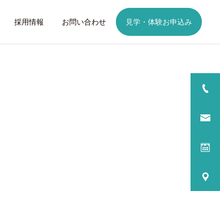
採用情報
お問い合わせ
見学・体験お申込み
詳細を見る
日
ご利用までの流れ
話したいこと
トレーニング
歩くことは幸せに
元気なふりを続けない
る
プログラム内容