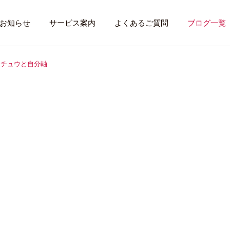
お知らせ
サービス案内
よくあるご質問
ブログ一覧
コチュウと自分軸
トレーニング内容
利用者のある１
トレーニング
話したいこと
全力禁止のススメ
社会資源を味方に
就労先・実習先
見学・体験す