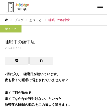
ブログ
想うこと
睡眠中の熱中症
想うこと
睡眠中の熱中症
2024.07.11
サービス案内
トレーニン
トレーニング
トレーニング
働き続けるための土台
全力禁止のススメ
7月に入り、猛暑日が続いています。
夜も暑くて睡眠に悩まされていませんか？
利用者の声
就労先・実
暑くて目が覚める、
暑くてなかなか寝付けない、といった
熱帯夜の睡眠の悩みをこの頃よく聞きます。