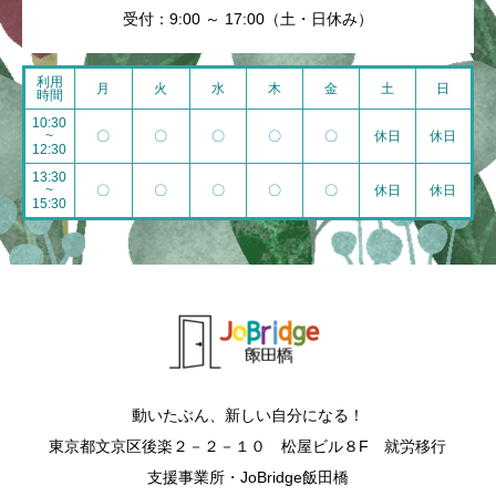
受付：9:00 ～ 17:00（土・日休み）
利用
月
火
水
木
金
土
日
時間
10:30
~
〇
〇
〇
〇
〇
休日
休日
12:30
13:30
~
〇
〇
〇
〇
〇
休日
休日
15:30
動いたぶん、新しい自分になる！
東京都文京区後楽２－２－１０ 松屋ビル８F 就労移行
支援事業所・JoBridge飯田橋