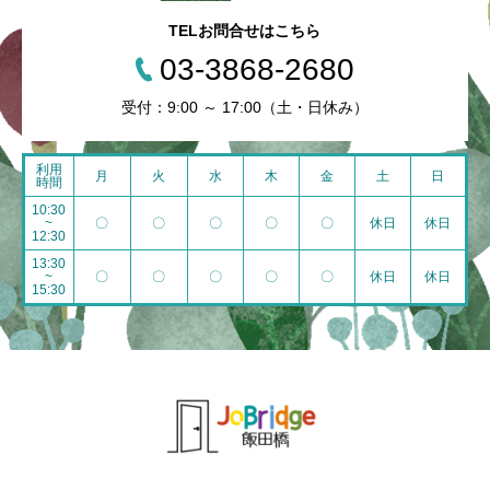
TELお問合せはこちら
03-3868-2680
受付：9:00 ～ 17:00（土・日休み）
利用
月
火
水
木
金
土
日
時間
10:30
~
〇
〇
〇
〇
〇
休日
休日
12:30
13:30
~
〇
〇
〇
〇
〇
休日
休日
15:30