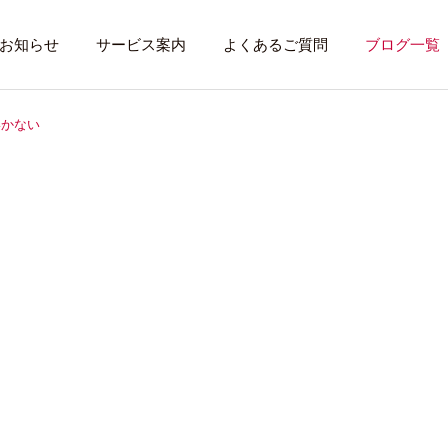
お知らせ
サービス案内
よくあるご質問
ブログ一覧
いかない
トレーニング内容
利用者のある１
トレーニング
話したいこと
全力禁止のススメ
社会資源を味方に
就労先・実習先
見学・体験す