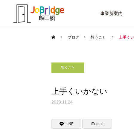
事業所案内
ブログ
想うこと
上手く
想うこと
サービス案内
話したいこと
トレーニング
上手くいかない
進路選択を変えたい大学生
働き続けるための土台
2023.11.24
利用者の声
LINE
note