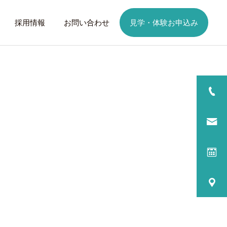
採用情報
お問い合わせ
見学・体験お申込み
詳細を見る
日
ご利用までの流れ
話したいこと
トレーニング
歩くことは幸せに
元気なふりを続けない
る
プログラム内容