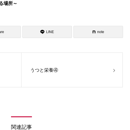
る場所～
are
LINE
note
うつと栄養④
関連記事