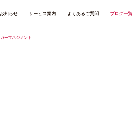
お知らせ
サービス案内
よくあるご質問
ブログ一覧
ンガーマネジメント
トレーニング内容
利用者のある１
トレーニング
話したいこと
全力禁止のススメ
社会資源を味方に
就労先・実習先
見学・体験す