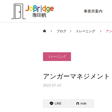
事業所案内
ブログ
トレーニング
ア
トレーニング
サービス案内
話したいこと
トレーニング
アンガーマネジメント
進路選択を変えたい大学生
働き続けるための土台
2023.07.14
利用者の声
LINE
note