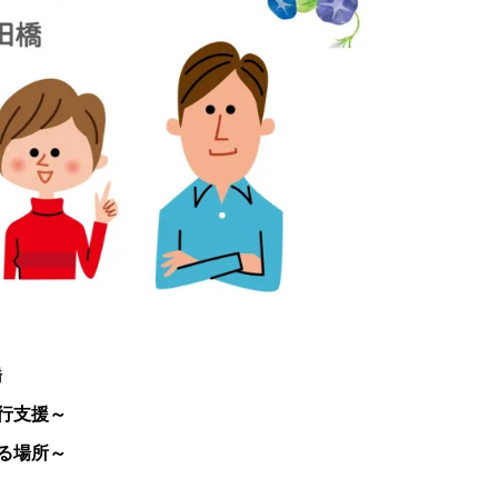
橋
行支援～
る場所～