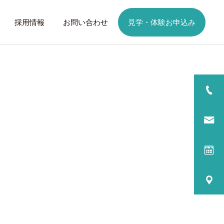
採用情報
お問い合わせ
見学・体験お申込み
詳細を見る
日
ご利用までの流れ
話したいこと
トレーニング
歩くことは幸せに
元気なふりを続けない
る
プログラム内容